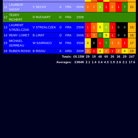
LAURENT
11
V SECHY
A
FRA
600K
2
2
6
1
2
1
7
21
SACHY
TEDDY
12
D RUCHART
G
FRA
250K
RICHERT
LAURENT
13
V STRZALCZEK
D
FRA
250K
1
2
5
6
1
0
0
15
STRZELCZAK
14
REMY LORET
B LIRAT
D
FRA
300K
1
2
7
5
1
0
0
16
MICHAEL
15
W SARRAEO
M
FRA
350K
4
0
1
7
2
2
1
17
SERREAU
16
RUBEN ROSSI
B RISSU
A
ARG
300K
2
1
4
2
1
2
4
16
Totals:
£6.15M
29
19
48
60
26
36
29
247
Averages:
£384K
2.1
1.4
3.4
4.3
1.9
2.6
2.1
17.6