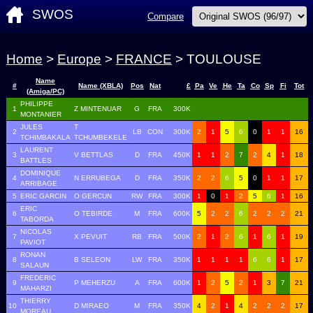
SWOS
Compare
Home
>
Europe
>
FRANCE
> TOULOUSE
Name
#
Name (XBLA)
Pos
Nat
£
Pa
Ve
He
Ta
Co
Sp
Fi
Tot
(Amiga/PC)
PHILIPPE
1
Z MINTENUAR
G
FRA
300K
MONTANIER
JULES
T
2
LB
CON
300K
2
1
5
6
0
1
1
16
TCHIMBAKALA
TCHUMBEKELE
LAURENT
3
V BETTLAS
D
FRA
450K
1
1
2
7
2
4
1
18
BATTLES
DOMINIQUE
4
N ERRUBEGA
D
FRA
350K
2
2
6
5
0
1
1
17
ARRIBAGE
5
ERIC GARCIN
O GERCUN
RW
FRA
300K
1
0
1
2
5
6
1
16
ERIC
6
O TEBIRDE
M
FRA
600K
5
2
2
6
2
2
2
21
TABORDA
NICOLAS
7
X PEVUIT
RB
FRA
500K
2
1
2
6
1
6
1
19
PAVIOT
RONAN
8
B SELEON
LW
FRA
350K
1
1
1
1
6
6
1
17
SALAUN
FREDERIC
9
P MEHERZU
A
FRA
600K
1
2
5
2
1
3
7
21
MAHARZI
THIERRY
10
D MIRAEO
M
FRA
350K
4
2
1
4
2
2
2
17
MOREAU